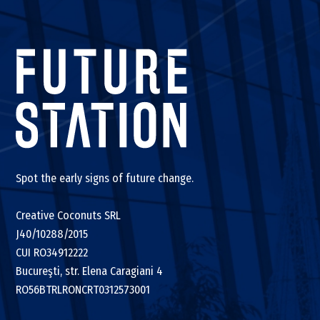
Spot the early signs of future change.
Creative Coconuts SRL
J40/10288/2015
CUI RO34912222
Bucureşti, str. Elena Caragiani 4
RO56BTRLRONCRT0312573001