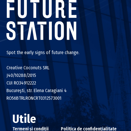
Spot the early signs of future change.
Creative Coconuts SRL
J40/10288/2015
CUI RO34912222
Bucureşti, str. Elena Caragiani 4
RO56BTRLRONCRT0312573001
Utile
Termeni și condiții
Politica de confidențialitate