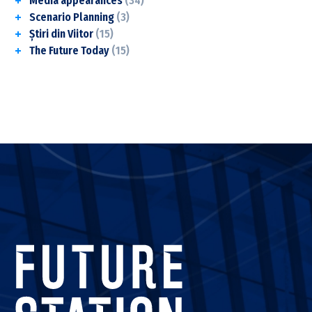
Media appearances
(34)
Scenario Planning
(3)
Știri din Viitor
(15)
The Future Today
(15)