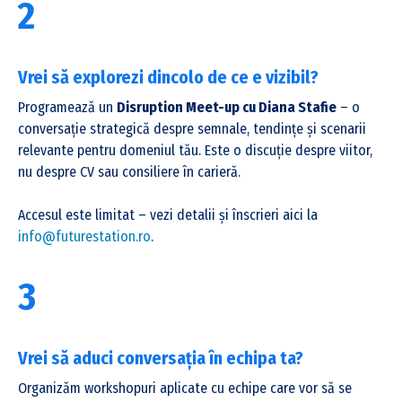
2
Vrei să explorezi dincolo de ce e vizibil?
Programează un
Disruption Meet-up cu Diana Stafie
– o
conversație strategică despre semnale, tendințe și scenarii
relevante pentru domeniul tău. Este o discuție despre viitor,
nu despre CV sau consiliere în carieră.
Accesul este limitat – vezi detalii și înscrieri aici la
info@futurestation.ro
.
3
Pasul
1:
1.1
Citește
Evaluarea
Vrei să aduci conversația în echipa ta?
partea
lichidității
aceasta
Organizăm workshopuri aplicate cu echipe care vor să se
mai
carierei