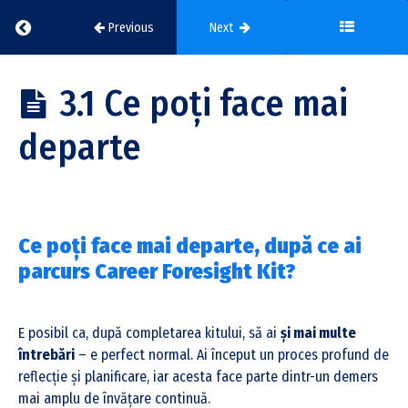
Return to course: Career Foresight Kit
Previous
Next
3.1 Ce poți face mai
departe
Ce poți face mai departe, după ce ai
parcurs Career Foresight Kit?
E posibil ca, după completarea kitului, să ai
și mai multe
întrebări
– e perfect normal. Ai început un proces profund de
reflecție și planificare, iar acesta face parte dintr-un demers
mai amplu de învățare continuă.