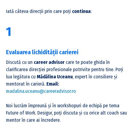
Iată câteva direcții prin care poți
continua
:
1
Career
Evaluarea lichidității carierei
Foresight
Kit
Discută cu un
career advisor
care te poate ghida în
clarificarea direcției profesionale potrivite pentru tine. Poți
lua legătura cu
Mădălina Uceanu
, expert în consiliere și
mentorat în carieră.
Email:
madalina.uceanu@careeradvisor.ro
Noi lucrăm împreună și în workshopuri de echipă pe tema
Future of Work. Desigur, poți discuta și cu orice alt coach sau
mentor în care ai încredere.