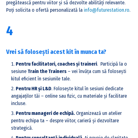
întâi
pregătească pentru viitor și să dezvolte abilități relevante.
tale
Poți solicita o ofertă personalizată la
info@futurestation.ro
.
1.2
Evaluează
lichiditatea
4
carierei
tale
Vrei să folosești acest kit în munca ta?
Pasul
2:
Pentru facilitatori, coaches și traineri
. Participă la o
2.1
Despre
sesiune
Train the Trainers
– vei învăța cum să folosești
Career
Career
kitul eficient în sesiunile tale.
Foresight
Foresight
Canvas
Pentru HR și L&D
. Folosește kitul în sesiuni dedicate
Canvas
angajaților tăi – online sau fizic, cu materiale și facilitare
2.2
Video
incluse.
Introductiv
Pentru manageri de echipă.
Organizează un atelier
2.3
pentru echipa ta – despre viitor, carieră și dezvoltare
Career
Foresight
strategică.
Canvas
Pentru consultanță individuală
. Ai nevoie de claritate