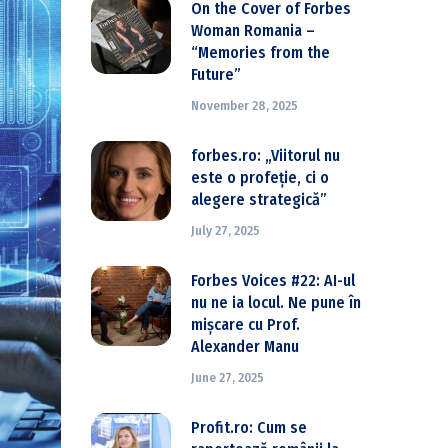
On the Cover of Forbes
Woman Romania –
“Memories from the
Future”
November 28, 2025
forbes.ro: „Viitorul nu
este o profeție, ci o
alegere strategică”
July 27, 2025
Forbes Voices #22: AI-ul
nu ne ia locul. Ne pune în
mișcare cu Prof.
Alexander Manu
June 27, 2025
Profit.ro: Cum se