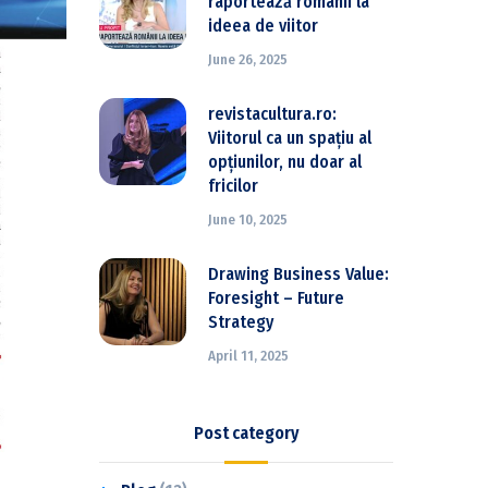
raportează românii la
ideea de viitor
June 26, 2025
revistacultura.ro:
Viitorul ca un spațiu al
opțiunilor, nu doar al
fricilor
June 10, 2025
Drawing Business Value:
Foresight – Future
Strategy
April 11, 2025
Post category