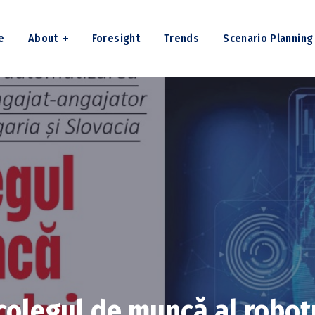
e
About
Foresight
Trends
Scenario Planning
 colegul de muncă al robot