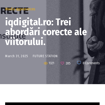
Media appearances
iqdigital.ro: Trei
abordări corecte ale
viitorului.
March 31, 2025
FUTURE STATION
1321
0 Comments
205