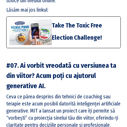
toxice din mediul online.
Lăsăm mai jos linkul:
Take The Toxic Free
Election Challenge!
#07. Ai vorbit vreodată cu versiunea ta
din viitor? Acum poți cu ajutorul
generative AI.
Ceva ce părea desprins din tehnici de coaching sau
terapie este acum posibil datorită inteligenței artificiale
generative. MIT a lansat un proiect care îți permite să
“vorbești” cu proiecția sinelui tău din viitor, oferindu-ți
claritate pentru deciziile personale și profesionale.